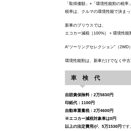
「取得価額」×「環境性能割の税率
税率は、クルマの環境性能で決まっ
新車のプリウスでは、
エコカー減税［100%］ + 環境性能
A“ツーリングセレクション”（2WD）
環境性能割は、新車だけでなく中古
車 検 代
自賠責保険料：2万5830円
印紙代：1100円
自動車重量税：2万4600円
※エコカー減税対象車は0円
以上の法定費用が、5万1530円
です