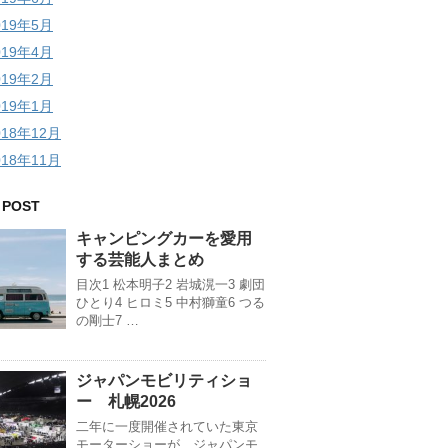
019年5月
019年4月
019年2月
019年1月
018年12月
018年11月
 POST
キャンピングカーを愛用
する芸能人まとめ
目次1 松本明子2 岩城滉一3 劇団
ひとり4 ヒロミ5 中村獅童6 つる
の剛士7 …
ジャパンモビリティショ
ー 札幌2026
二年に一度開催されていた東京
モーターショーが、ジャパンモ