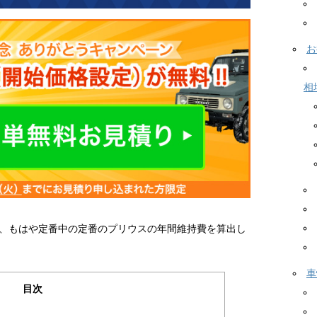
お
相
、もはや定番中の定番のプリウスの年間維持費を算出し
車
目次