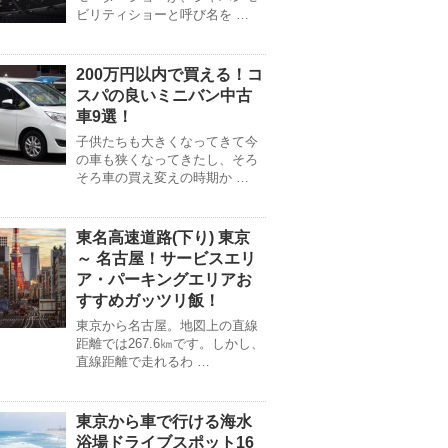
ビリティショーと呼び名を …
200万円以内で買える！コ
スパの良いミニバン中古
車9選！
子供たちも大きくなってきて今
の車も狭くなってきたし、そろ
そろ車の買え変えの時期か …
東名高速道路(下り) 東京
～ 名古屋！サービスエリ
ア・パーキングエリアお
すすめガッツリ飯！
東京から名古屋。地図上の直線
距離では267.6㎞です。しかし、
直線距離で走れるわ …
東京から車で行ける海水
浴場ドライブスポット16