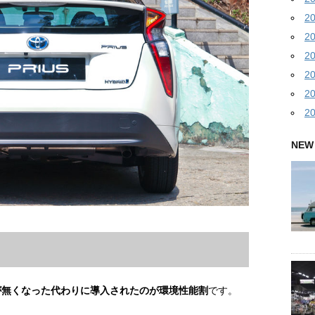
2
2
2
2
2
2
NEW
が無くなった代わりに導入されたのが環境性能割
です。