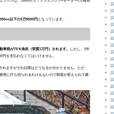
ンジンは、1800ccガソリンエンジン+モーターの1種類
2
2
2
00cc以下の3万9500円
となっています。
2
2
2
2
動車税が75％免状（実質1万円）されます。
しかし、3年
2
00円を支払わなくてはいけません。
2
2
維持されますがそれ以降はどうなるか分かりません。ただ、
2
唐突に打ち切られるわけもないので制度が変えられて継
2
2
2
2
2
2