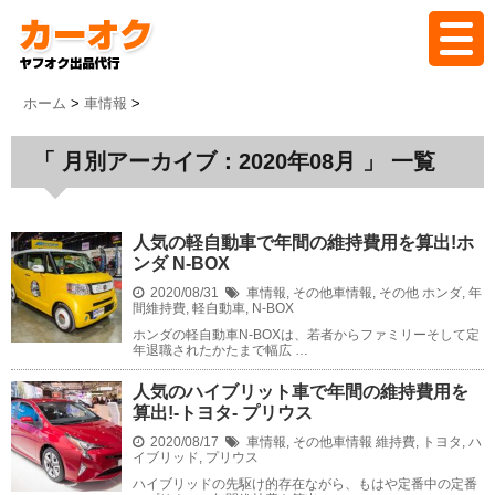
ホーム
ホーム
>
車情報
>
「 月別アーカイブ：2020年08月 」 一覧
バイオクとは
代行の流れ
人気の軽自動車で年間の維持費用を算出!ホ
ンダ N-BOX
2020/08/31
料金
車情報
,
その他車情報
,
その他
ホンダ
,
年
間維持費
,
軽自動車
,
N-BOX
ホンダの軽自動車N-BOXは、若者からファミリーそして定
年退職されたかたまで幅広 …
落札実績
人気のハイブリット車で年間の維持費用を
算出!-トヨタ- プリウス
よくある質問
2020/08/17
車情報
,
その他車情報
維持費
,
トヨタ
,
ハ
イブリッド
,
プリウス
ハイブリッドの先駆け的存在ながら、もはや定番中の定番
ブログ