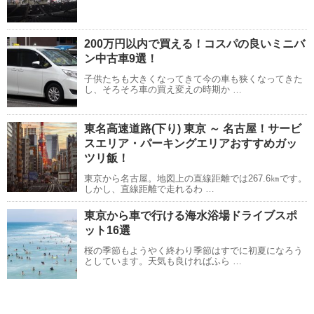
200万円以内で買える！コスパの良いミニバ
ン中古車9選！
子供たちも大きくなってきて今の車も狭くなってきた
し、そろそろ車の買え変えの時期か …
東名高速道路(下り) 東京 ～ 名古屋！サービ
スエリア・パーキングエリアおすすめガッ
ツリ飯！
東京から名古屋。地図上の直線距離では267.6㎞です。
しかし、直線距離で走れるわ …
東京から車で行ける海水浴場ドライブスポ
ット16選
桜の季節もようやく終わり季節はすでに初夏になろう
としています。天気も良ければふら …