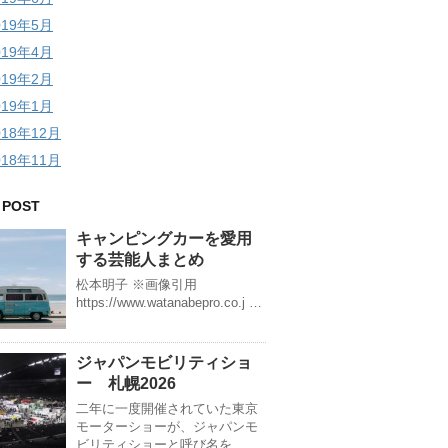
019年5月
019年4月
019年2月
019年1月
018年12月
018年11月
 POST
キャンピングカーを愛用
する芸能人まとめ
松本明子 ※画像引用
https://www.watanabepro.co.j …
ジャパンモビリティショ
ー 札幌2026
二年に一度開催されていた東京
モーターショーが、ジャパンモ
ビリティショーと呼び名を …