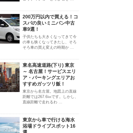
200万円以内で買える！コ
スパの良いミニバン中古
車9選！
子供たちも大きくなってきて今
の車も狭くなってきたし、そろ
そろ車の買え変えの時期か …
東名高速道路(下り) 東京
～ 名古屋！サービスエリ
ア・パーキングエリアお
すすめガッツリ飯！
東京から名古屋。地図上の直線
距離では267.6㎞です。しかし、
直線距離で走れるわ …
東京から車で行ける海水
浴場ドライブスポット16
選