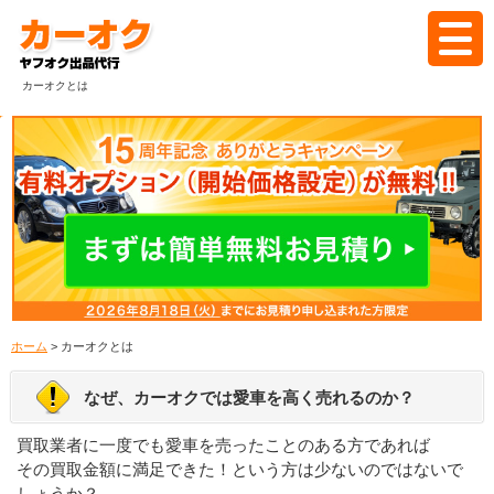
カーオクとは
ホーム
カーオクとは
代行の流れ
料金
落札実績
ホーム
> カーオクとは
よくある質問
なぜ、カーオクでは愛車を高く売れるのか？
ブログ
買取業者に一度でも愛車を売ったことのある方であれば
その買取金額に満足できた！という方は少ないのではないで
見積もり
しょうか？