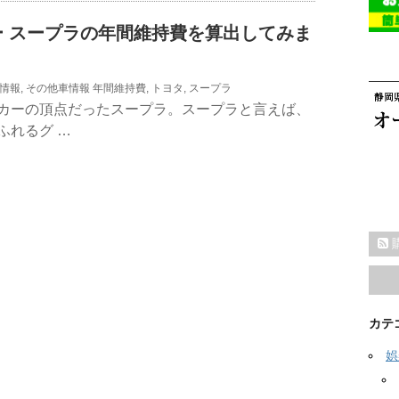
ー スープラの年間維持費を算出してみま
情報
,
その他車情報
年間維持費
,
トヨタ
,
スープラ
カーの頂点だったスープラ。スープラと言えば、
ふれるグ …
カテ
娯