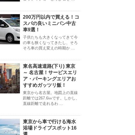
200万円以内で買える！コ
スパの良いミニバン中古
車9選！
子供たちも大きくなってきて今
の車も狭くなってきたし、そろ
そろ車の買え変えの時期か …
東名高速道路(下り) 東京
～ 名古屋！サービスエリ
ア・パーキングエリアお
すすめガッツリ飯！
東京から名古屋。地図上の直線
距離では267.6㎞です。しかし、
直線距離で走れるわ …
東京から車で行ける海水
浴場ドライブスポット16
選