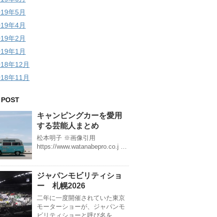
019年5月
019年4月
019年2月
019年1月
018年12月
018年11月
 POST
キャンピングカーを愛用
する芸能人まとめ
松本明子 ※画像引用
https://www.watanabepro.co.j …
ジャパンモビリティショ
ー 札幌2026
二年に一度開催されていた東京
モーターショーが、ジャパンモ
ビリティショーと呼び名を …