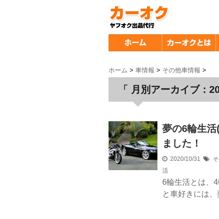
ホーム
>
車情報
>
その他車情報
>
「 月別アーカイブ：202
夢の6輪生活
ました！
2020/10/31
そ
活
6輪生活とは、
と車好きには、