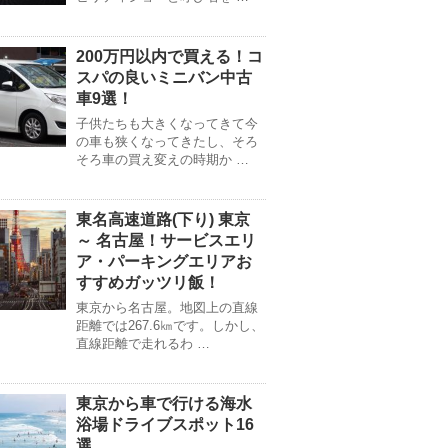
200万円以内で買える！コ
スパの良いミニバン中古
車9選！
子供たちも大きくなってきて今
の車も狭くなってきたし、そろ
そろ車の買え変えの時期か …
東名高速道路(下り) 東京
～ 名古屋！サービスエリ
ア・パーキングエリアお
すすめガッツリ飯！
東京から名古屋。地図上の直線
距離では267.6㎞です。しかし、
直線距離で走れるわ …
東京から車で行ける海水
浴場ドライブスポット16
選