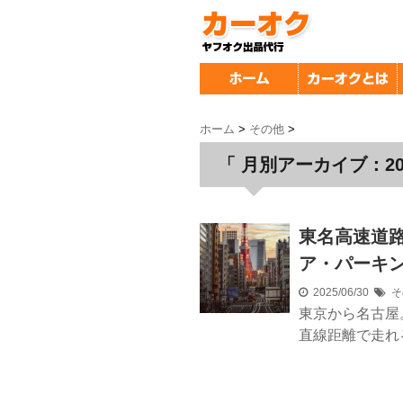
ホーム
>
その他
>
「 月別アーカイブ：202
東名高速道路
ア・パーキ
2025/06/30
そ
東京から名古屋
直線距離で走れ