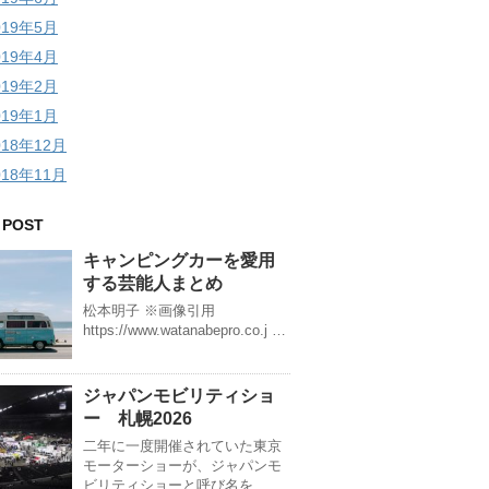
019年5月
019年4月
019年2月
019年1月
018年12月
018年11月
 POST
キャンピングカーを愛用
する芸能人まとめ
松本明子 ※画像引用
https://www.watanabepro.co.j …
ジャパンモビリティショ
ー 札幌2026
二年に一度開催されていた東京
モーターショーが、ジャパンモ
ビリティショーと呼び名を …