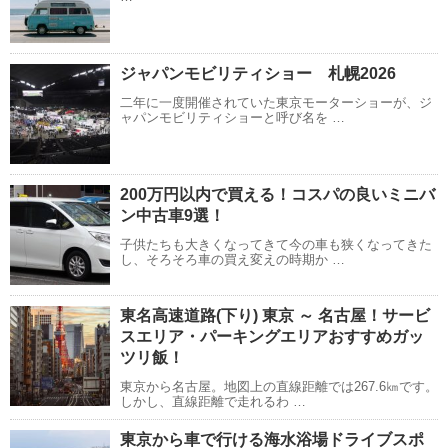
ジャパンモビリティショー 札幌2026
二年に一度開催されていた東京モーターショーが、ジ
ャパンモビリティショーと呼び名を …
200万円以内で買える！コスパの良いミニバ
ン中古車9選！
子供たちも大きくなってきて今の車も狭くなってきた
し、そろそろ車の買え変えの時期か …
東名高速道路(下り) 東京 ～ 名古屋！サービ
スエリア・パーキングエリアおすすめガッ
ツリ飯！
東京から名古屋。地図上の直線距離では267.6㎞です。
しかし、直線距離で走れるわ …
東京から車で行ける海水浴場ドライブスポ