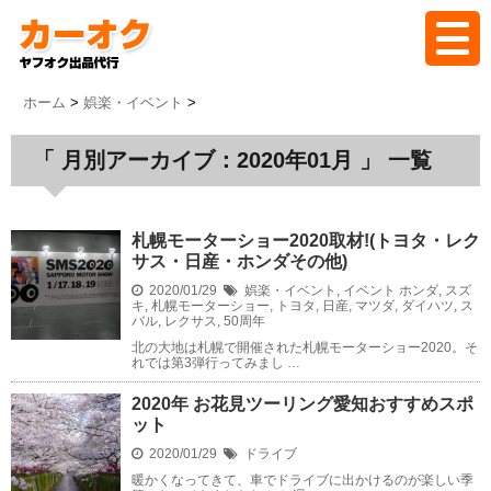
ホーム
ホーム
>
娯楽・イベント
>
「 月別アーカイブ：2020年01月 」 一覧
バイオクとは
代行の流れ
札幌モーターショー2020取材!(トヨタ・レク
サス・日産・ホンダその他)
2020/01/29
料金
娯楽・イベント
,
イベント
ホンダ
,
スズ
キ
,
札幌モーターショー
,
トヨタ
,
日産
,
マツダ
,
ダイハツ
,
ス
バル
,
レクサス
,
50周年
北の大地は札幌で開催された札幌モーターショー2020。そ
落札実績
れでは第3弾行ってみまし …
2020年 お花見ツーリング愛知おすすめスポ
よくある質問
ット
2020/01/29
ドライブ
暖かくなってきて、車でドライブに出かけるのが楽しい季
ブログ