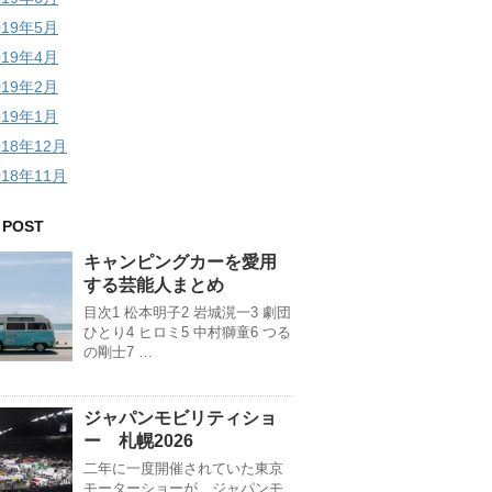
019年5月
019年4月
019年2月
019年1月
018年12月
018年11月
 POST
キャンピングカーを愛用
する芸能人まとめ
目次1 松本明子2 岩城滉一3 劇団
ひとり4 ヒロミ5 中村獅童6 つる
の剛士7 …
ジャパンモビリティショ
ー 札幌2026
二年に一度開催されていた東京
モーターショーが、ジャパンモ