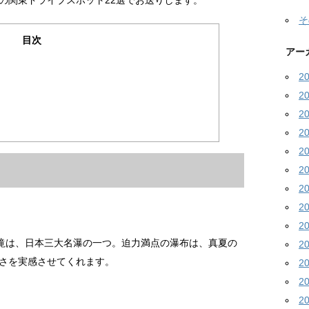
の関東ドライブスポット22選でお送りします。
そ
目次
アー
2
2
2
2
2
2
2
2
2
の滝は、日本三大名瀑の一つ。迫力満点の瀑布は、真夏の
2
さを実感させてくれます。
2
2
2