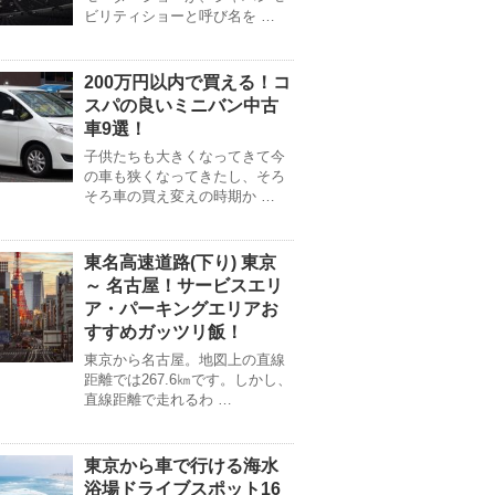
ビリティショーと呼び名を …
200万円以内で買える！コ
スパの良いミニバン中古
車9選！
子供たちも大きくなってきて今
の車も狭くなってきたし、そろ
そろ車の買え変えの時期か …
東名高速道路(下り) 東京
～ 名古屋！サービスエリ
ア・パーキングエリアお
すすめガッツリ飯！
東京から名古屋。地図上の直線
距離では267.6㎞です。しかし、
直線距離で走れるわ …
東京から車で行ける海水
浴場ドライブスポット16