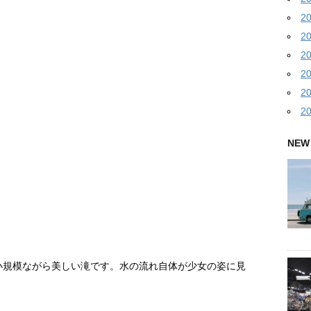
2
2
2
2
2
2
NEW
の小規模ながら美しい滝です。水の流れ自体が少女の姿に見