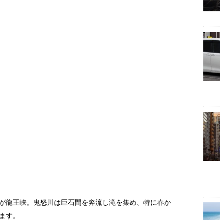
が龍王峡。鬼怒川は巨石間を奔流し滝を集め、特に春か
ます。