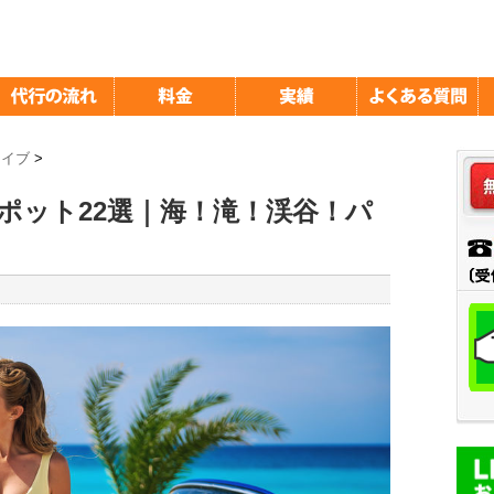
ライブ
>
ポット22選｜海！滝！渓谷！パ