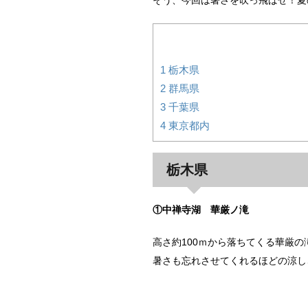
そう、今回は暑さを吹っ飛ばせ！夏
1
栃木県
2
群馬県
3
千葉県
4
東京都内
栃木県
①中禅寺湖 華厳ノ滝
高さ約100ｍから落ちてくる華厳
暑さも忘れさせてくれるほどの涼し