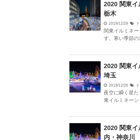
2020 関
栃木
2019/12/29
ド
関東イルミネー
す。寒い季節の
2020 関
埼玉
2019/12/26
ド
夜空に瞬く星た
東イルミネーシ
2020 関
内・神奈川