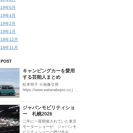
019年5月
019年4月
019年2月
019年1月
018年12月
018年11月
 POST
キャンピングカーを愛用
する芸能人まとめ
松本明子 ※画像引用
https://www.watanabepro.co.j …
ジャパンモビリティショ
ー 札幌2026
二年に一度開催されていた東京
モーターショーが、ジャパンモ
ビリティショーと呼び名を …