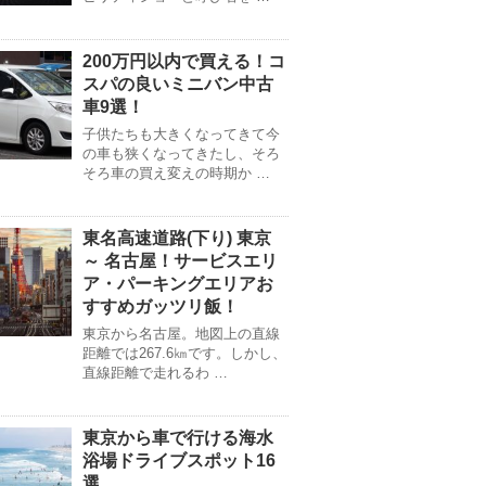
200万円以内で買える！コ
スパの良いミニバン中古
車9選！
子供たちも大きくなってきて今
の車も狭くなってきたし、そろ
そろ車の買え変えの時期か …
東名高速道路(下り) 東京
～ 名古屋！サービスエリ
ア・パーキングエリアお
すすめガッツリ飯！
東京から名古屋。地図上の直線
距離では267.6㎞です。しかし、
直線距離で走れるわ …
東京から車で行ける海水
浴場ドライブスポット16
選