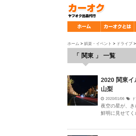
ホーム
>
娯楽・イベント
>
ドライブ
>
「 関東 」 一覧
2020 関
山梨
2020/01/06
ド
夜空の星が、き
鮮明に見せてく