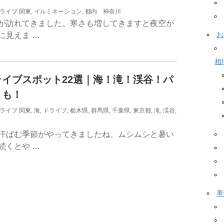
ライブ
関東
,
イルミネーション
,
都内 神奈川
が訪れてきました。寒さも増してきますと夜空が
お
に見えま …
相
イブスポット22選｜海！滝！渓谷！パ
トも！
ライブ
関東
,
海
,
ドライブ
,
栃木県
,
群馬県
,
千葉県
,
東京都
,
滝
,
渓谷
,
汗ばむ季節がやってきましたね。ムシムシと暑い
続くとや …
車