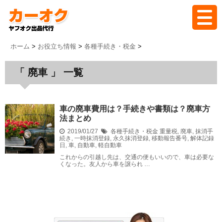
ホーム
ホーム
>
お役立ち情報
>
各種手続き・税金
>
「 廃車 」 一覧
バイオクとは
代行の流れ
車の廃車費用は？手続きや書類は？廃車方
法まとめ
2019/01/27
料金
各種手続き・税金
重量税
,
廃車
,
抹消手
続き
,
一時抹消登録
,
永久抹消登録
,
移動報告番号
,
解体記録
日
,
車
,
自動車
,
軽自動車
これからの引越し先は、交通の便もいいので、車は必要な
落札実績
くなった。友人から車を譲られ …
よくある質問
ブログ