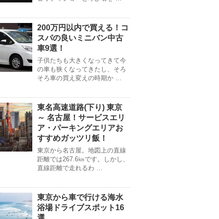
200万円以内で買える！コ
スパの良いミニバン中古
車9選！
子供たちも大きくなってきて今
の車も狭くなってきたし、そろ
そろ車の買え変えの時期か …
東名高速道路(下り) 東京
～ 名古屋！サービスエリ
ア・パーキングエリアお
すすめガッツリ飯！
東京から名古屋。地図上の直線
距離では267.6㎞です。しかし、
直線距離で走れるわ …
東京から車で行ける海水
浴場ドライブスポット16
選