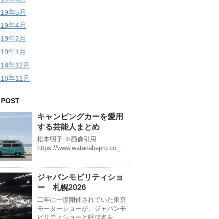
019年5月
019年4月
019年2月
019年1月
018年12月
018年11月
 POST
キャンピングカーを愛用
する芸能人まとめ
松本明子 ※画像引用
https://www.watanabepro.co.j …
ジャパンモビリティショ
ー 札幌2026
二年に一度開催されていた東京
モーターショーが、ジャパンモ
ビリティショーと呼び名を …