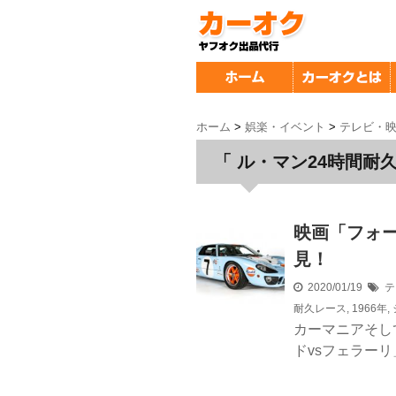
ホーム
>
娯楽・イベント
>
テレビ・
「 ル・マン24時間耐久
映画「フォー
見！
2020/01/19
テ
耐久レース
,
1966年
,
カーマニアそし
ドvsフェラーリ