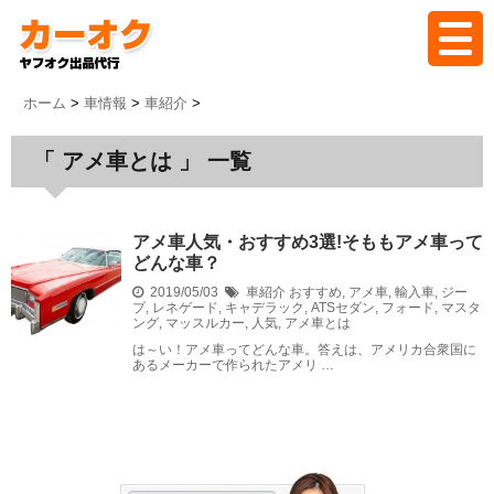
ホーム
ホーム
>
車情報
>
車紹介
>
「 アメ車とは 」 一覧
バイオクとは
代行の流れ
アメ車人気・おすすめ3選!そももアメ車って
どんな車？
2019/05/03
料金
車紹介
おすすめ
,
アメ車
,
輸入車
,
ジー
プ
,
レネゲード
,
キャデラック
,
ATSセダン
,
フォード
,
マスタ
ング
,
マッスルカー
,
人気
,
アメ車とは
は～い！アメ車ってどんな車。答えは、アメリカ合衆国に
落札実績
あるメーカーで作られたアメリ …
よくある質問
ブログ