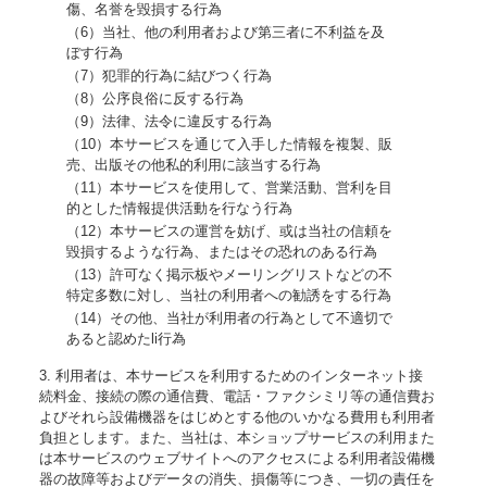
傷、名誉を毀損する行為
（6）当社、他の利用者および第三者に不利益を及
ぼす行為
（7）犯罪的行為に結びつく行為
（8）公序良俗に反する行為
（9）法律、法令に違反する行為
（10）本サービスを通じて入手した情報を複製、販
売、出版その他私的利用に該当する行為
（11）本サービスを使用して、営業活動、営利を目
的とした情報提供活動を行なう行為
（12）本サービスの運営を妨げ、或は当社の信頼を
毀損するような行為、またはその恐れのある行為
（13）許可なく掲示板やメーリングリストなどの不
特定多数に対し、当社の利用者への勧誘をする行為
（14）その他、当社が利用者の行為として不適切で
あると認めたli行為
3. 利用者は、本サービスを利用するためのインターネット接
続料金、接続の際の通信費、電話・ファクシミリ等の通信費お
よびそれら設備機器をはじめとする他のいかなる費用も利用者
負担とします。また、当社は、本ショップサービスの利用また
は本サービスのウェブサイトへのアクセスによる利用者設備機
器の故障等およびデータの消失、損傷等につき、一切の責任を