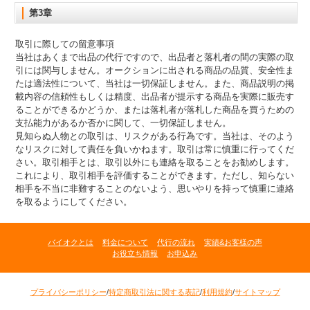
第3章
取引に際しての留意事項
当社はあくまで出品の代行ですので、出品者と落札者の間の実際の取
引には関与しません。オークションに出される商品の品質、安全性ま
たは適法性について、当社は一切保証しません。また、商品説明の掲
載内容の信頼性もしくは精度、出品者が提示する商品を実際に販売す
ることができるかどうか、または落札者が落札した商品を買うための
支払能力があるか否かに関して、一切保証しません。
見知らぬ人物との取引は、リスクがある行為です。当社は、そのよう
なリスクに対して責任を負いかねます。取引は常に慎重に行ってくだ
さい。取引相手とは、取引以外にも連絡を取ることをお勧めします。
これにより、取引相手を評価することができます。ただし、知らない
相手を不当に非難することのないよう、思いやりを持って慎重に連絡
を取るようにしてください。
バイオクとは
料金について
代行の流れ
実績&お客様の声
お役立ち情報
お申込み
プライバシーポリシー
/
特定商取引法に関する表記
/
利用規約
/
サイトマップ