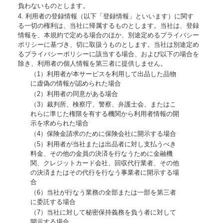
負わないものとします。
4. 利用者の登録情報（以下「登録情報」といいます）に関す
る一切の権利は、当社に帰属するものとします。当社は、登録
情報を、本規約で定める場合のほか、別途定めるプライバシー
ポリシーに基づき、切に取扱うものとします。当社は別途定め
るプライバシーポリシーに該当する場合、および以下の場合を
除き、利用者の個人情報を第三者に提供しません。
（1）利用者が本サービスを利用して出品した品物
に虚偽の情報が認められた場合
（2）利用者の同意がある場合
（3）裁判所、検察庁、警察、弁護士会、またはこ
れらに準じた権限を有する機関から利用者情報の開
示を求められた場合
（4）保険金請求のために保険会社に開示する場合
（5）利用者が当社または出品者に対し支払うべき
料金、その他の金員の決済を行なうために金融機
関、クレジットカード会社、回収代行業者、その他
の決済またはその代行を行なう事業者に開示する場
合
（6）当社が行なう業務の全部または一部を第三者
に委託する場合
（7）当社に対して秘密保持義務を負う者に対して
開示する場合