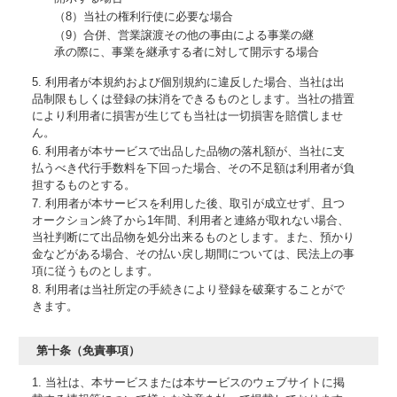
（8）当社の権利行使に必要な場合
（9）合併、営業譲渡その他の事由による事業の継
承の際に、事業を継承する者に対して開示する場合
5. 利用者が本規約および個別規約に違反した場合、当社は出
品制限もしくは登録の抹消をできるものとします。当社の措置
により利用者に損害が生じても当社は一切損害を賠償しませ
ん。
6. 利用者が本サービスで出品した品物の落札額が、当社に支
払うべき代行手数料を下回った場合、その不足額は利用者が負
担するものとする。
7. 利用者が本サービスを利用した後、取引が成立せず、且つ
オークション終了から1年間、利用者と連絡が取れない場合、
当社判断にて出品物を処分出来るものとします。また、預かり
金などがある場合、その払い戻し期間については、民法上の事
項に従うものとします。
8. 利用者は当社所定の手続きにより登録を破棄することがで
きます。
第十条（免責事項）
1. 当社は、本サービスまたは本サービスのウェブサイトに掲