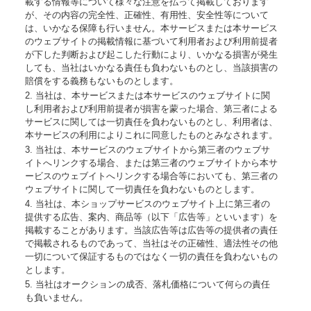
載する情報等について様々な注意を払って掲載しております
が、その内容の完全性、正確性、有用性、安全性等について
は、いかなる保障も行いません。本サービスまたは本サービス
のウェブサイトの掲載情報に基づいて利用者および利用前提者
が下した判断および起こした行動により、いかなる損害が発生
しても、当社はいかなる責任も負わないものとし、当該損害の
賠償をする義務もないものとします。
2. 当社は、本サービスまたは本サービスのウェブサイトに関
し利用者および利用前提者が損害を蒙った場合、第三者による
サービスに関しては一切責任を負わないものとし、利用者は、
本サービスの利用によりこれに同意したものとみなされます。
3. 当社は、本サービスのウェブサイトから第三者のウェブサ
イトへリンクする場合、または第三者のウェブサイトから本サ
ービスのウェブイトへリンクする場合等においても、第三者の
ウェブサイトに関して一切責任を負わないものとします。
4. 当社は、本ショップサービスのウェブサイト上に第三者の
提供する広告、案内、商品等（以下「広告等」といいます）を
掲載することがあります。当該広告等は広告等の提供者の責任
で掲載されるものであって、当社はその正確性、適法性その他
一切について保証するものではなく一切の責任を負わないもの
とします。
5. 当社はオークションの成否、落札価格について何らの責任
も負いません。