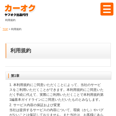
利用規約
ホーム
TOP
> 利用規約
カーオクとは
代行の流れ
利用規約
料金
落札実績
第1章
1. 本利用規約にご同意いただくことによって、当社のサービ
よくある質問
スをご利用いただくことができます。本利用規約にご同意いた
だく手続に代えて、実際にご利用いただくことで本利用規約第
1編基本ガイドラインにご同意いただいたものとみなします。
ブログ
2. サービス内容の保証および変更
当社は提供するサービスの内容について、瑕疵（かし）やバグ
見積もり
がないことは保証しておりません。また当社は、お客様にあら