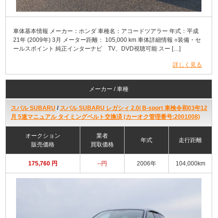
車体基本情報 メーカー：ホンダ 車種名：アコードツアラー 年式：平成
21年 (2009年) 3月 メーター距離： 105,000 km 車体詳細情報 ○装備・セ
ールスポイント 純正インターナビ TV、DVD視聴可能 スー […]
詳しく見る
メーカー / 車種
スバル SUBARU
/
スバル SUBARU レガシィ 2.0i B-sport 車検令和03年12
月 5速マニュアル タイミングベルト交換済 (カーオク管理番号:2001008)
オークション
業者
年式
走行距離
販売価格
買取価格
175,760 円
--円
2006年
104,000km