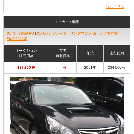
詳しく見る
メーカー / 車種
スバル SUBARU
/
スバル レガシィツーリングワゴン(カーオク管理番
号:2001113)
オークション
業者
年式
走行距離
販売価格
買取価格
187,820 円
--円
2011年
234,500km