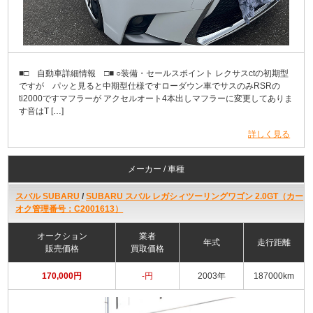
■□ 自動車詳細情報 □■ ○装備・セールスポイント レクサスctの初期型
ですが パッと見ると中期型仕様ですローダウン車でサスのみRSRの
ti2000ですマフラーが アクセルオート4本出しマフラーに変更してありま
す音はT […]
詳しく見る
メーカー / 車種
スバル SUBARU
/
SUBARU スバル レガシィツーリングワゴン 2.0GT（カー
オク管理番号：C2001613）
オークション
業者
年式
走行距離
販売価格
買取価格
170,000円
-円
2003年
187000km