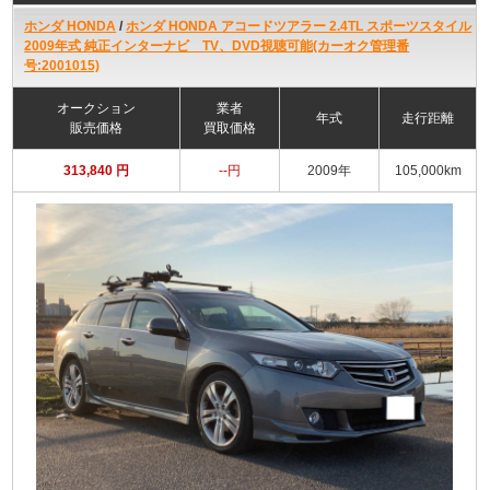
ホンダ HONDA
/
ホンダ HONDA アコードツアラー 2.4TL スポーツスタイル
2009年式 純正インターナビ TV、DVD視聴可能(カーオク管理番
号:2001015)
オークション
業者
年式
走行距離
販売価格
買取価格
313,840 円
--円
2009年
105,000km