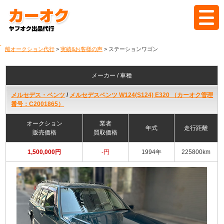
ホーム
船オークション代行
>
実績&お客様の声
> ステーションワゴン
カーオクとは
メーカー / 車種
代行の流れ
メルセデス・ベンツ
/
メルセデスベンツ W124(S124) E320 （カーオク管理
番号：C2001865）
料金
オークション
業者
年式
走行距離
販売価格
買取価格
落札実績
1,500,000円
-円
1994年
225800km
よくある質問
ブログ
見積もり