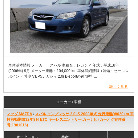
車体基本情報 メーカー：スバル 車種名：レガシィ 年式：平成18年
(2006年) 9月 メーター距離：104,000 km 車体詳細情報 ○装備・セールス
ポイント 希少なBP5レガシィ 2.0i B-sportの後期型 […]
詳しく見る
メーカー / 車種
マツダ MAZDA
/
スバル インプレッサ 2.0i-S 2008年式 走行距離98020km 車
検有効期限32年8月 ETC,キーレスエントリー,カーナビ (カーオク管理番
号:1901016)
オークション
業者