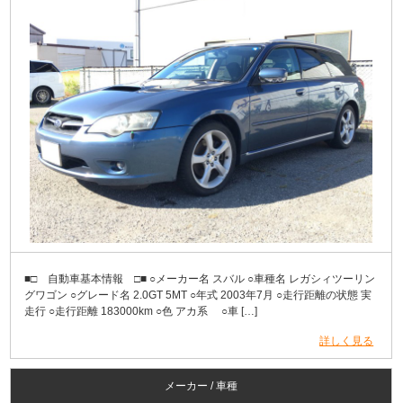
■□ 自動車基本情報 □■ ○メーカー名 スバル ○車種名 レガシィツーリン
グワゴン ○グレード名 2.0GT 5MT ○年式 2003年7月 ○走行距離の状態 実
走行 ○走行距離 183000km ○色 アカ系 ○車 […]
詳しく見る
メーカー / 車種