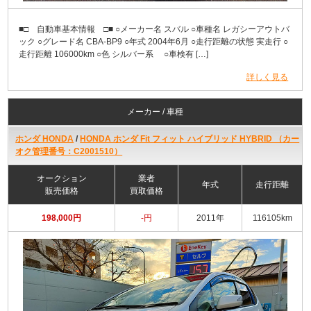
■□ 自動車基本情報 □■ ○メーカー名 スバル ○車種名 レガシーアウトバ
ック ○グレード名 CBA-BP9 ○年式 2004年6月 ○走行距離の状態 実走行 ○
走行距離 106000km ○色 シルバー系 ○車検有 […]
詳しく見る
メーカー / 車種
ホンダ HONDA
/
HONDA ホンダ Fit フィット ハイブリッド HYBRID （カー
オク管理番号：C2001510）
オークション
業者
年式
走行距離
販売価格
買取価格
198,000円
-円
2011年
116105km