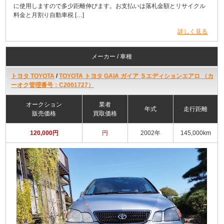
に使用しますので多少距離伸びます。お支払いは落札金額とリサイクル
料金と月割り自動車税 […]
詳しく見る
メーカー / 車種
トヨタ TOYOTA
/
TOYOTA トヨタ GAIA ガイア Ｓエディションエアロ （カ
ーオク管理番号：C2001727）
オークション
業者
年式
走行距離
販売価格
買取価格
120,000円
円
2002年
145,000km