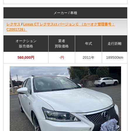
メーカー / 車種
レクサス
/
Lexus CT レクサスct バージョンＣ （カーオク管理番号：
C2001726）
オークション
業者
年式
走行距離
販売価格
買取価格
560,000円
-円
2011年
189500km