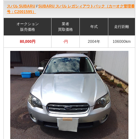
スバル SUBARU
/
SUBARU スバル レガシィアウトバック（カーオク管理番
号：C2001595）
オークション
業者
年式
走行距離
販売価格
買取価格
80,000円
-円
2004年
106000km