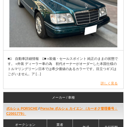
■□ 自動車詳細情報 □■ ○装備・セールスポイント 純正のままの状態で
す。 ○外装 ディーラー車の為 初代オーナーがオーダーした本国仕様の
トルマリングリーン日本では希少価値のあるカラーです。目立つギズは
ございません。ア […]
詳しく見る
メーカー / 車種
ポルシェ PORSCHE
/
Porsche ポルシェ カイエン （カーオク管理番号：
C2001779）
オークション
業者