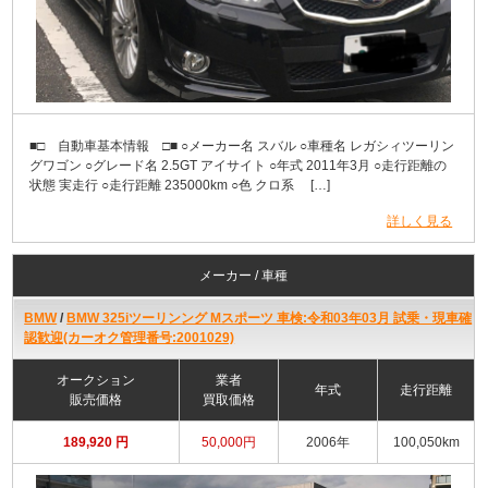
■□ 自動車基本情報 □■ ○メーカー名 スバル ○車種名 レガシィツーリン
グワゴン ○グレード名 2.5GT アイサイト ○年式 2011年3月 ○走行距離の
状態 実走行 ○走行距離 235000km ○色 クロ系 […]
詳しく見る
メーカー / 車種
BMW
/
BMW 325iツーリンング Mスポーツ 車検:令和03年03月 試乗・現車確
認歓迎(カーオク管理番号:2001029)
オークション
業者
年式
走行距離
販売価格
買取価格
189,920 円
50,000円
2006年
100,050km