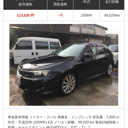
年式
走行距離
販売価格
買取価格
113,520 円
--円
2008年
98,020km
車体基本情報 メーカー：スバル 車種名：インプレッサ 排気量：2,000 cc
年式：平成20年 (2008年) 8月 メーター距離：98,020 km 車体詳細情報 ○
装備・セールスポイント 純正HDDナビ・ETC・T […]