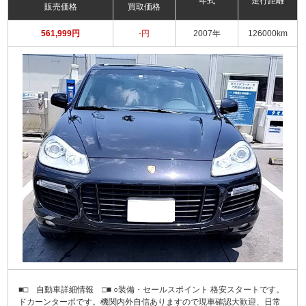
年式
走行距離
販売価格
買取価格
561,999円
-円
2007年
126000km
■□ 自動車詳細情報 □■ ○装備・セールスポイント 格安スタートです。
ドカーンターボです。機関内外自信ありますので現車確認大歓迎、日常