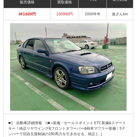
販売価格
買取価格
363,620円
130000円
2000年年
改ざんkm
■□ 自動車詳細情報 □■ ○装備・セールスポイント ETC装備&スマート
キー！純正リヤウイング&フロントタワーバー&柿本マフラー装備！5ナ
ンバーで旧自主規制値の280馬力を引き出せる、純正 […]