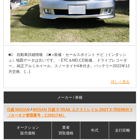
■□ 自動車詳細情報 □■ ○装備・セールスポイント ナビ（インダッシ
ュ）地図データは古いです。・ETC＆MD,CD装備、 ドライブレコーダ
ー。 純正アルミホイール、スノータイヤ4本付き。バッテリー2022年12
月交換、 […]
詳しく見る
メーカー / 車種
日産 NISSAN
/
NISSAN 日産 X-TRAIL エクストレイル 20GT X-TREMER X
（カーオク管理番号：C2001746）
オークション
業者
年式
走行距離
販売価格
買取価格