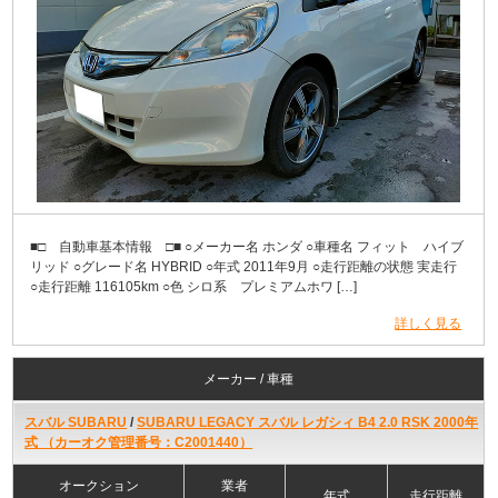
■□ 自動車基本情報 □■ ○メーカー名 ホンダ ○車種名 フィット ハイブ
リッド ○グレード名 HYBRID ○年式 2011年9月 ○走行距離の状態 実走行
○走行距離 116105km ○色 シロ系 プレミアムホワ […]
詳しく見る
メーカー / 車種
スバル SUBARU
/
SUBARU LEGACY スバル レガシィ B4 2.0 RSK 2000年
式 （カーオク管理番号：C2001440）
オークション
業者
年式
走行距離