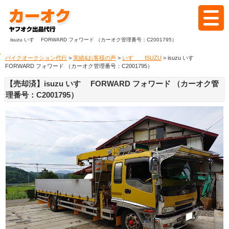
isuzu いすゞ FORWARD フォワード （カーオク管理番号：C2001795）
ホーム
バイクオークション代行
>
実績&お客様の声
>
いすゞ ISUZU
> isuzu いすゞ
FORWARD フォワード （カーオク管理番号：C2001795）
カーオクとは
【売却済】isuzu いすゞ FORWARD フォワード （カーオク管
理番号：C2001795）
代行の流れ
料金
落札実績
よくある質問
ブログ
見積もり