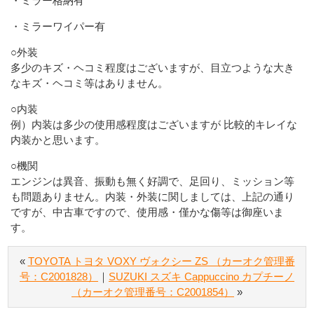
・ミラー格納有
・ミラーワイパー有
○外装
多少のキズ・ヘコミ程度はございますが、目立つような大き
なキズ・ヘコミ等はありません。
○内装
例）内装は多少の使用感程度はございますが 比較的キレイな
内装かと思います。
○機関
エンジンは異音、振動も無く好調で、足回り、ミッション等
も問題ありません。内装・外装に関しましては、上記の通り
ですが、中古車ですので、使用感・僅かな傷等は御座いま
す。
«
TOYOTA トヨタ VOXY ヴォクシー ZS （カーオク管理番
号：C2001828）
｜
SUZUKI スズキ Cappuccino カプチーノ
（カーオク管理番号：C2001854）
»