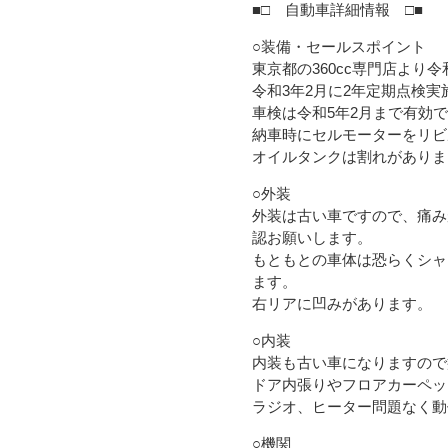
■□ 自動車詳細情報 □■
○装備・セールスポイント
東京都の360cc専門店より
令和3年2月に2年定期点検実
車検は令和5年2月まで有効
納車時にセルモーターをリビ
オイルタンクは割れがありま
○外装
外装は古い車ですので、痛み
認お願いします。
もともとの車体は恐らくシャ
ます。
右リアに凹みがあります。
○内装
内装も古い車になりますので
ドア内張りやフロアカーペッ
ラジオ、ヒーター問題なく動
○機関