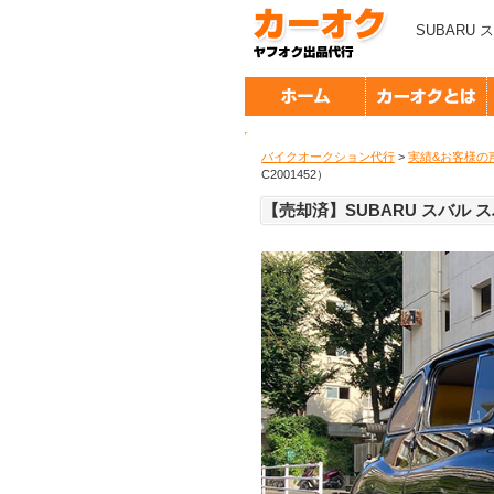
SUBARU 
バイクオークション代行
>
実績&お客様の
C2001452）
【売却済】SUBARU スバル ス